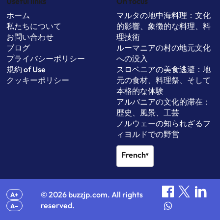
Useful links
On focus
ホーム
マルタの地中海料理：文化
私たちについて
的影響、象徴的な料理、料
お問い合わせ
理技術
ブログ
ルーマニアの村の地元文化
プライバシーポリシー
への没入
規約 of Use
スロベニアの美食逃避：地
クッキーポリシー
元の食材、料理祭、そして
本格的な体験
アルバニアの文化的滞在：
歴史、風景、工芸
ノルウェーの知られざるフ
ィヨルドでの野営
French
▾
© 2026 buzzjp.com. All rights
A+
reserved.
A–