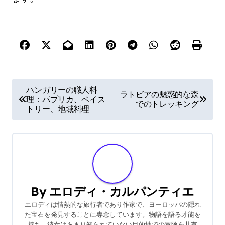
Post navigation
ハンガリーの職人料
ラトビアの魅惑的な森
理：パプリカ、ペイス
でのトレッキング
トリー、地域料理
By
エロディ・カルパンティエ
エロディは情熱的な旅行者であり作家で、ヨーロッパの隠れ
た宝石を発見することに専念しています。物語を語る才能を
持ち、彼女はあまり知られていない目的地での冒険を共有